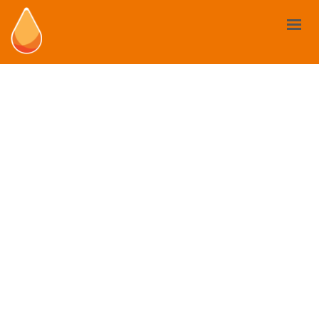
LES BIOSTIMULANTS
VOTRE BESOIN
MARCHÉ ET RÈGLEMENTATION
CAS D’USAGE
ACTUALITÉS