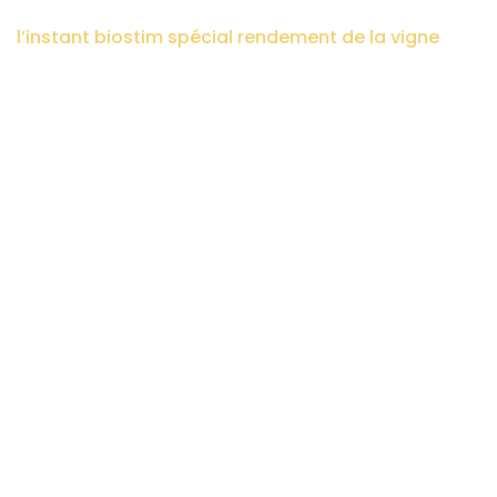
biostimulantsagriculture
>
actualités
>
podcast
>
l’instant biostim spécial rendement de la vigne