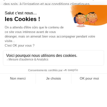
des sols, à l’irrigation et aux conditions climatiques.
Les productions horticoles couvrent quant à elles un
spectre plus large, avec des cultures de fruits, fleurs et
plantes aromatiques très variées selon les régions. On y
retrouve
des fleurs coupées
comme les roses, gerberas
ou chrysanthèmes, des plantes en pots (pétunias,
géraniums, kalanchoés),
des arbres et arbustes
d’ornement
(lauriers, thuyas, buissons fruitiers), mais
aussi
des plantes aromatiques et médicinales
telles que
le basilic, la menthe, la lavande ou le thym. Côté fruits,
fraisiers, framboisiers, citronniers ou pommiers sont
cultivés dans
des contextes aussi bien pépiniers que
arboricoles
.
Dans tous les cas, qu’elles soient légumières, fruitières,
florales ou pépinières, toutes
ces cultures partagent des
exigences élevées
en matière de qualité, de régularité et