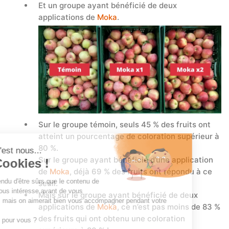
Et un groupe ayant bénéficié de deux
applications de
Moka
.
Sur le groupe témoin, seuls 45 % des fruits ont
atteint un pourcentage de coloration supérieur à
80 %.
Sur le groupe ayant bénéficié d’une application
de
Moka
, déjà 69 % des fruits ont répondu à ce
seuil.
Mais sur le groupe ayant bénéficié de deux
applications de
Moka
, ce n’est pas moins de 83 %
des fruits qui ont obtenu une coloration