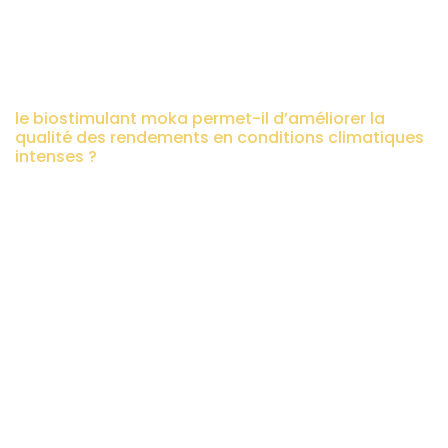
CLIMATIQUES
INTENSES ?
biostimulantsagriculture
>
actualités
>
actualité
>
le biostimulant moka permet-il d’améliorer la
qualité des rendements en conditions climatiques
intenses ?