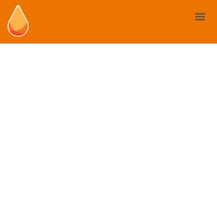
LES BIOSTIMULANTS
VOTRE BESOIN
MARCHÉ ET RÈGLEMENTATION
CAS D’USAGE
ACTUALITÉS